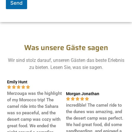
r
x
Send
M
t
e
s
s
a
g
e
Was unsere Gäste sagen
*
Wir sind stolz darauf, unseren Gästen das beste Erlebnis
zu bieten. Lesen Sie, was sie sagen.
Emily Hunt





Merzouga was the highlight
Morgan Jonathan





of my Morocco trip! The
incredible! The camel ride to
camel ride into the Sahara
the dunes was amazing, and
was so peaceful, and the
the desert camp was perfect.
desert camp was cozy with
We had great food, did some
great food. We ended the
sandboarding, and enjoyed a