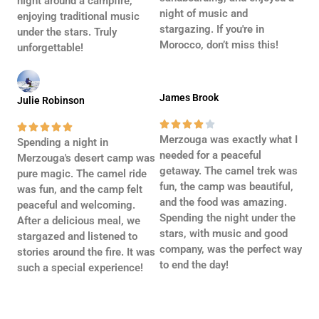
night around a campfire,
night of music and
enjoying traditional music
stargazing. If you're in
under the stars. Truly
Morocco, don’t miss this!
unforgettable!
James Brook
Julie Robinson










Merzouga was exactly what I
Spending a night in
needed for a peaceful
Merzouga's desert camp was
getaway. The camel trek was
pure magic. The camel ride
fun, the camp was beautiful,
was fun, and the camp felt
and the food was amazing.
peaceful and welcoming.
Spending the night under the
After a delicious meal, we
stars, with music and good
stargazed and listened to
company, was the perfect way
stories around the fire. It was
to end the day!
such a special experience!