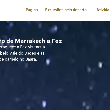
Página
Excursões pelo deserto
Ativida
rto de Marrakech a Fez
raquexe a Fez, visitará a
belo Vale do Dades e as
de camelo no Saara.