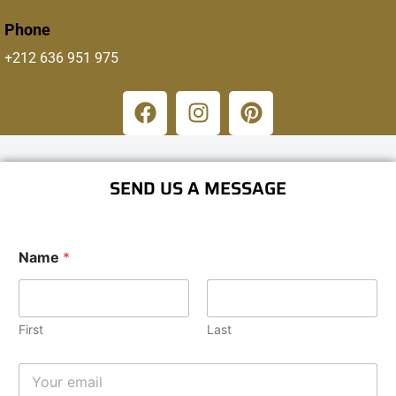
Phone
+212 636 951 975
SEND US A MESSAGE
Name
*
First
Last
E
m