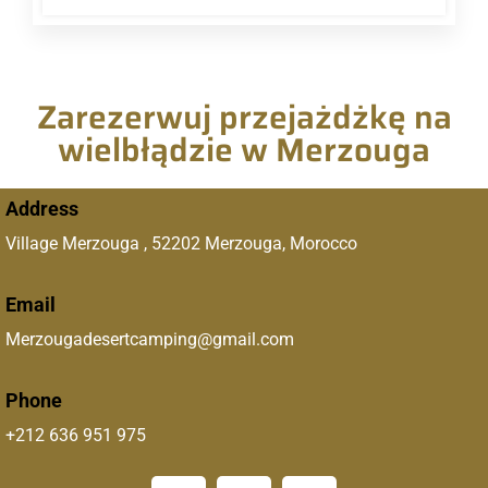
Zarezerwuj przejażdżkę na
wielbłądzie w Merzouga
Address
Village Merzouga , 52202 Merzouga, Morocco
Email
Merzougadesertcamping@gmail.com
Phone
+212 636 951 975