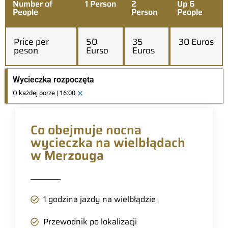
Number of
1 Person
2
Up 6
People
Person
People
Price per
50
35
30 Euros
peson
Eurso
Euros
Wycieczka rozpoczęta
×
O każdej porze | 16:00
Co obejmuje nocna
wycieczka na wielbłądach
w Merzouga
1 godzina jazdy na wielbłądzie
Przewodnik po lokalizacji