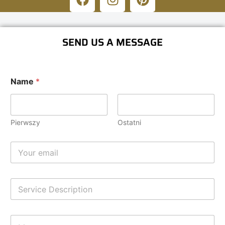
SEND US A MESSAGE
Name
*
Pierwszy
Ostatni
E
m
a
i
S
l
i
*
n
g
C
l