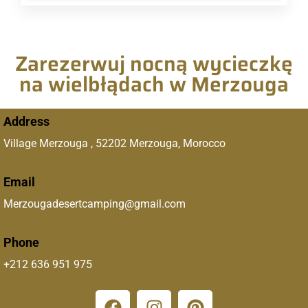
Zarezerwuj nocną wycieczkę
na wielbłądach w Merzouga
Address
Village Merzouga , 52202 Merzouga, Morocco
Email
Merzougadesertcamping@gmail.com
Phone
+212 636 951 975