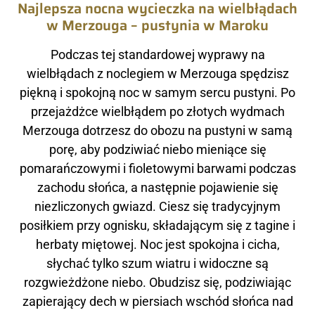
Najlepsza nocna wycieczka na wielbłądach
w Merzouga – pustynia w Maroku
Podczas tej standardowej wyprawy na
wielbłądach z noclegiem w Merzouga spędzisz
piękną i spokojną noc w samym sercu pustyni. Po
przejażdżce wielbłądem po złotych wydmach
Merzouga dotrzesz do obozu na pustyni w samą
porę, aby podziwiać niebo mieniące się
pomarańczowymi i fioletowymi barwami podczas
zachodu słońca, a następnie pojawienie się
niezliczonych gwiazd. Ciesz się tradycyjnym
posiłkiem przy ognisku, składającym się z tagine i
herbaty miętowej. Noc jest spokojna i cicha,
słychać tylko szum wiatru i widoczne są
rozgwieżdżone niebo. Obudzisz się, podziwiając
zapierający dech w piersiach wschód słońca nad