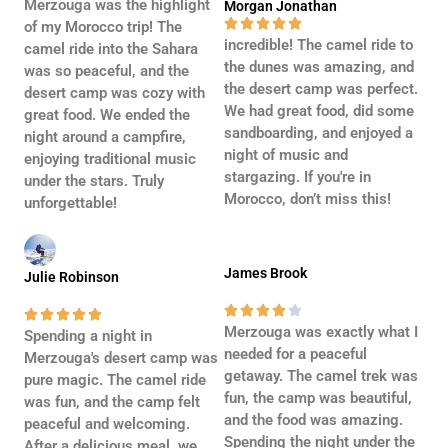
Merzouga was the highlight
Morgan Jonathan





of my Morocco trip! The
incredible! The camel ride to
camel ride into the Sahara
the dunes was amazing, and
was so peaceful, and the
the desert camp was perfect.
desert camp was cozy with
We had great food, did some
great food. We ended the
sandboarding, and enjoyed a
night around a campfire,
night of music and
enjoying traditional music
stargazing. If you're in
under the stars. Truly
Morocco, don’t miss this!
unforgettable!
James Brook
Julie Robinson










Merzouga was exactly what I
Spending a night in
needed for a peaceful
Merzouga's desert camp was
getaway. The camel trek was
pure magic. The camel ride
fun, the camp was beautiful,
was fun, and the camp felt
and the food was amazing.
peaceful and welcoming.
Spending the night under the
After a delicious meal, we