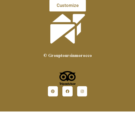
Customize
© Grouptoursinmorocco