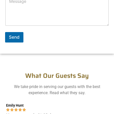
o
e
m
L
m
i
e
n
n
e
t
T
o
e
r
x
Send
M
t
e
s
s
a
g
e
What Our Guests Say
*
We take pride in serving our guests with the best
experience. Read what they say.
Emily Hunt




