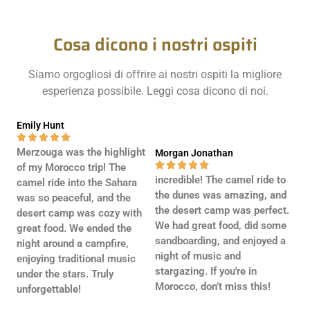
a
g
e
Cosa dicono i nostri ospiti
*
Siamo orgogliosi di offrire ai nostri ospiti la migliore
esperienza possibile. Leggi cosa dicono di noi.
Emily Hunt





Merzouga was the highlight
Morgan Jonathan





of my Morocco trip! The
incredible! The camel ride to
camel ride into the Sahara
the dunes was amazing, and
was so peaceful, and the
the desert camp was perfect.
desert camp was cozy with
We had great food, did some
great food. We ended the
sandboarding, and enjoyed a
night around a campfire,
night of music and
enjoying traditional music
stargazing. If you're in
under the stars. Truly
Morocco, don’t miss this!
unforgettable!