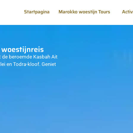
Startpagina
Marokko woestijn Tours
Acti
woestijnreis
kt de beroemde Kasbah Ait
ei en Todra-kloof. Geniet