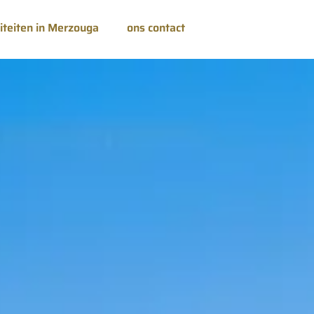
viteiten in Merzouga
ons contact