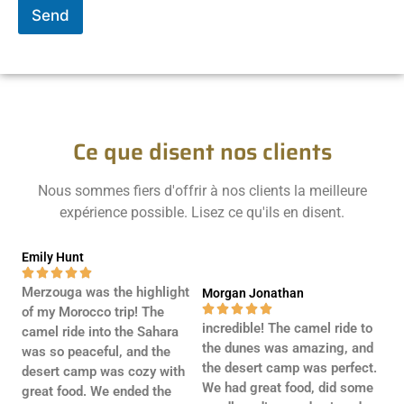
r
x
Send
M
t
e
s
s
a
g
e
Ce que disent nos clients
*
Nous sommes fiers d'offrir à nos clients la meilleure
expérience possible. Lisez ce qu'ils en disent.
Emily Hunt





Merzouga was the highlight
Morgan Jonathan





of my Morocco trip! The
incredible! The camel ride to
camel ride into the Sahara
the dunes was amazing, and
was so peaceful, and the
the desert camp was perfect.
desert camp was cozy with
We had great food, did some
great food. We ended the